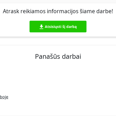
Atrask reikiamos informacijos šiame darbe!
Atsisiųsti šį darbą
Panašūs darbai
boje