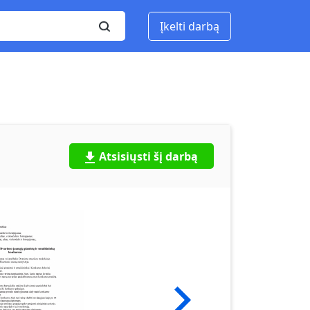
Įkelti darbą
Atsisiųsti šį darbą