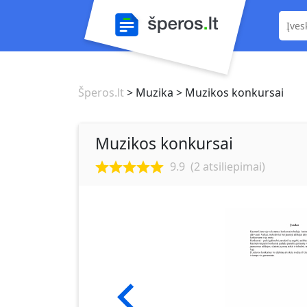
Šperos.lt
> Muzika
> Muzikos konkursai
Muzikos konkursai
9.9
(
2
atsiliepimai)