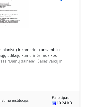
no pianistų ir kamerinių ansamblių
unųjų atlikėjų kamerinės muzikos
sas "Dainų dainelė". Šalies vaikų ir
Failo tipas:
ietimo institucija:
10.24 KB