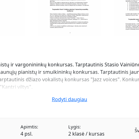
anistų ir vargonininkų konkursas. Tarptautinis Stasio Vainiū
jaunųjų pianistų ir smuikininkų konkursas. Tarptautinis ja
Tarptautinis džiazo vokalistų konkursas "Jazz voices". Konkur
Kantri viltys".
Rodyti daugiau
Apimtis:
Lygis:
Šv
4 psl.
2 klasė / kursas